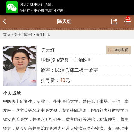
深圳九味中医门诊部:
预约挂号中心微信,随时咨询...
13
陈天红
首页
>
关于门诊部
>
医生团队
陈天红
坐诊时间
职称(务)/荣誉：主治医师
诊室：民治总部二楼十诊室
挂号费：
40
元
个人成就
中医硕士研究生，毕业于广州中医药大学。曾侍诊于张磊、王付、李
发枝、谢文英等名老中医之侧，崇尚扶阳理论，跟随刘力红教授学习
钦安卢氏医学，并修习五行针灸、黄帝内针等法脉，私淑仲景，善用
经方，擅长针药并用治疗各种内科常见疾病及身心疾病。参与多项中