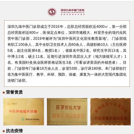
深圳九味中医门诊部成立于2016年，总部总经营面积近4000㎡，第一分部
总经营面积近800㎡，医保定点单位，深圳市规模大、科室齐全的现代化民
营中医门诊部，2019年被评为“深圳中医药文化宣传教育基地”。 门诊部现
有职工100余人，其中全职卫生技术人员60余人，高级职称10人（主任医师
5名，副主任医师4名，教授1名），省级名中医2名。研究生学历13名，其
中博士2名，硕士11名。近期引进深圳市高层次人才（地方级领军人才）1
名。有美国针灸执业医师资格证医生3名（可看诊讲英语的外籍患者）。目
前，门诊部年门诊量16万余人次，诊室53间，诊疗床180张。本门诊部欲打
造为集中医医疗、教学、科研、预防、保健、康复为一体的大型现代集团化
连锁门诊部。
荣誉资质
抗击疫情