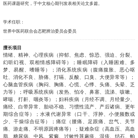
医药课题研究，于中文核心期刊发表相关论文多篇。
学术任职：
世界中医药联合会态靶辨治委员会委员
擅长项目
情绪、精神、心理疾病（抑郁、焦虑、惊恐、强迫、分裂、
幻听幻视、双相情感障碍等）；睡眠障碍（入睡困难、多
梦、易醒、嗜睡等）；消化系统疾病（腹痛腹胀、恶心呕
吐、消化不良、胁痛、打嗝、反酸、口臭、大便异常等）；
心脑血管疾病（胸闷、胸痛、心慌、心悸、
头痛
、
头晕、乏
力等）；呼吸系统疾病（发热、怕冷、鼻塞、流涕、咳嗽、
哮喘、打鼾、咽炎等）；妇科疾病（月经不调、月经量少、
痛经、白带异常、胎动不稳、习惯性流产、
产后
诸病
、更年
期综合症
等）；水液代谢异常（口干、浮肿、小便频数或
少、干燥综合征等）；痛症（腰痛、足跟痛、岔气、关节
痛、游走痛、不明原因疼痛等）；疑难杂症（高血压、高血
脂、糖尿病、中风、紫癜、过敏性荨麻疹、湿疹、结石、帕